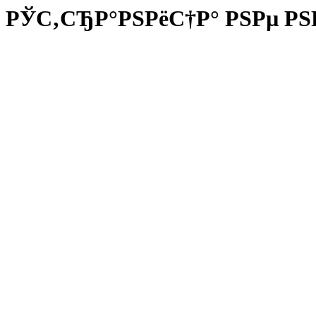
РЎС‚СЂР°РЅРёС†Р° РЅРµ РЅ