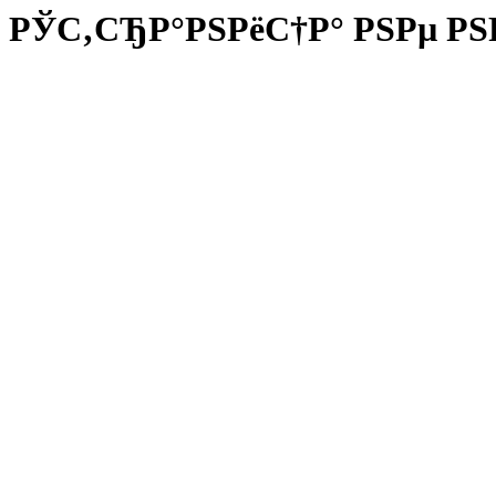
РЎС‚СЂР°РЅРёС†Р° РЅРµ РЅ