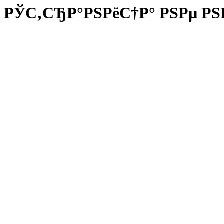
РЎС‚СЂР°РЅРёС†Р° РЅРµ РЅ