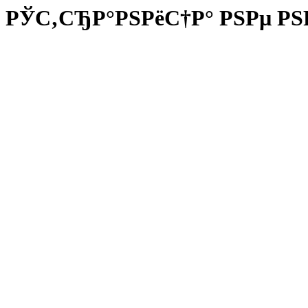
РЎС‚СЂР°РЅРёС†Р° РЅРµ РЅ