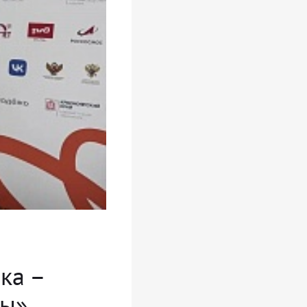
ка –
ны»