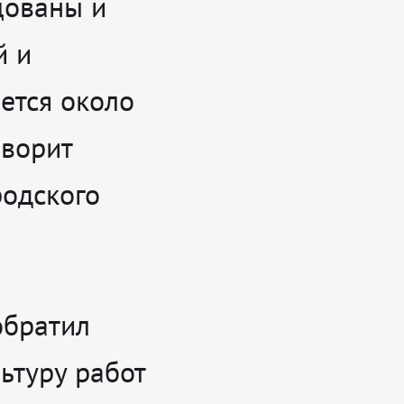
цованы и
й и
ется около
говорит
родского
обратил
ьтуру работ