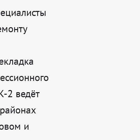
пециалисты
емонту
екладка
цессионного
К-2 ведёт
орайонах
овом и