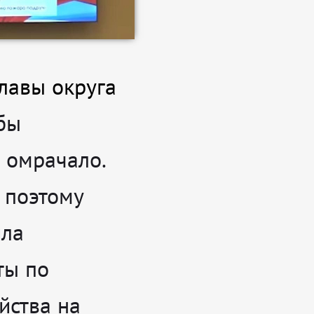
главы округа
обы
 омрачало.
 поэтому
ила
ты по
йства на