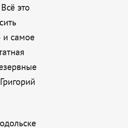
 Всё это
сить
о и самое
татная
резервные
Григорий
Подольске