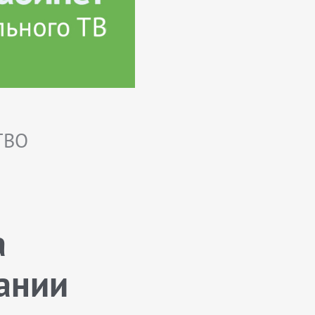
ТВО
а
ании