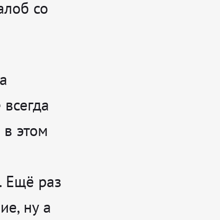
алоб со
а
 всегда
 в этом
а
. Ещё раз
е, ну а