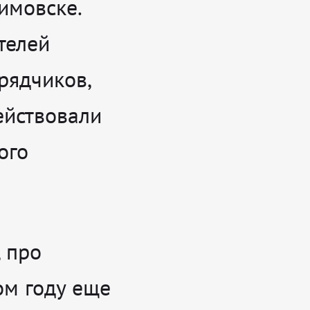
имовске.
телей
рядчиков,
ействовали
ого
, про
ом году еще