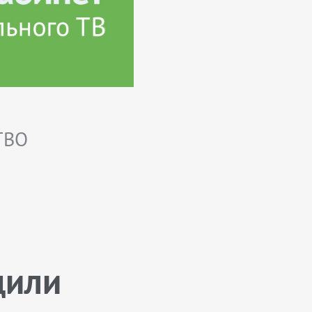
ТВО
дили