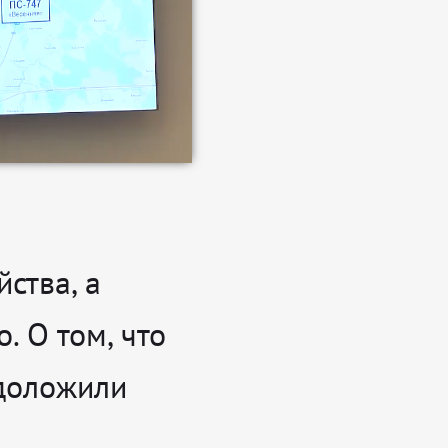
ства, а
. О том, что
 доложили