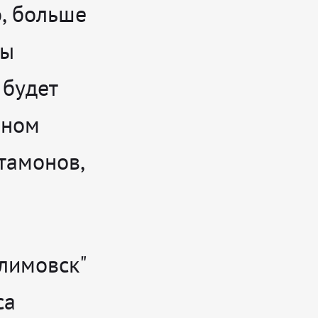
о, больше
бы
 будет
вном
тамонов,
лимовск"
са