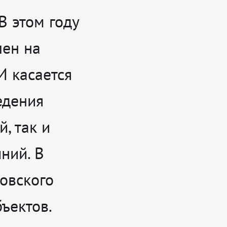
В этом году
лен на
И касается
едения
, так и
ний. В
довского
ъектов.