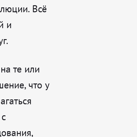
олюции. Всё
й и
г.
на те или
ение, что у
агаться
 с
ования,