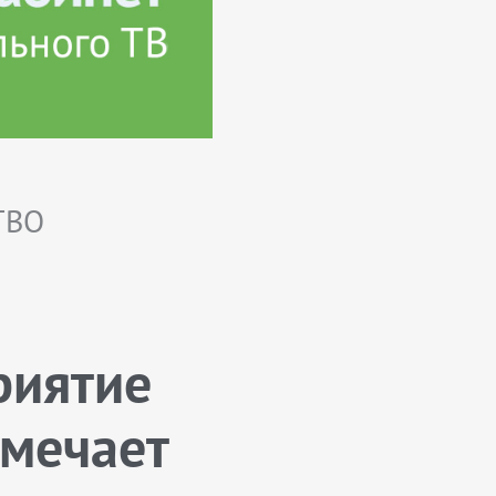
ТВО
риятие
мечает