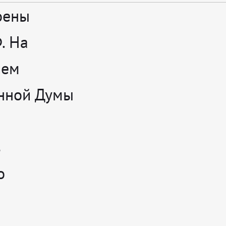
оены
. На
ием
енной Думы
в
о