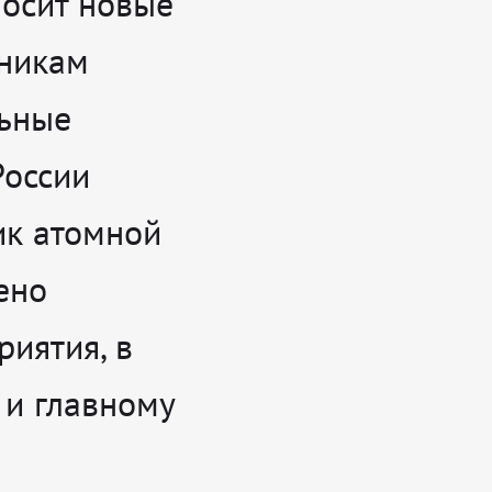
носит новые
дникам
льные
России
ик атомной
ено
иятия, в
 и главному