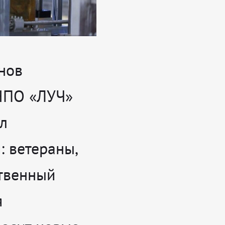
нов
НПО «ЛУЧ»
л
: ветераны,
твенный
я