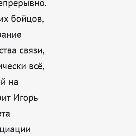
непрерывно.
их бойцов,
зание
тва связи,
чески всё,
й на
орит
Игорь
ета
оциации