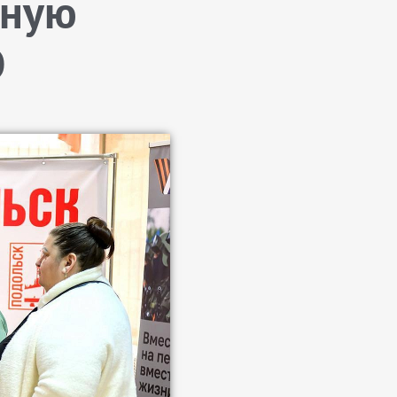
рную
О