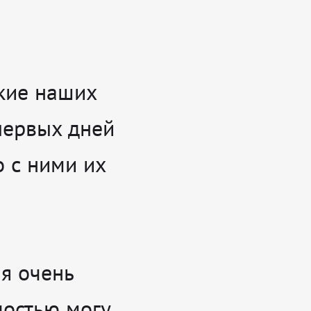
кие наших
первых дней
о с ними их
 я очень
достью могу