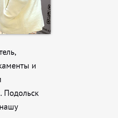
ель,
каменты и
м
. Подольск
 нашу