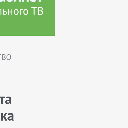
ТВО
та
ска