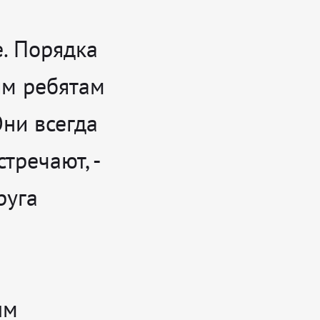
е. Порядка
шим ребятам
Они всегда
встречают
, -
руга
ым