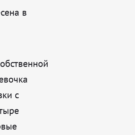
сена в
собственной
евочка
вки с
етыре
рвые