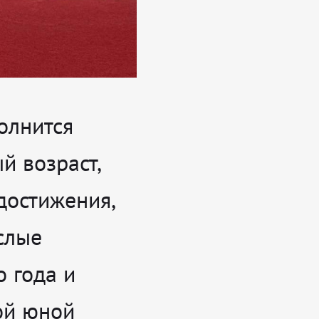
олнится
й возраст,
достижения,
слые
о года и
ой юной