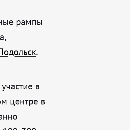
чные рампы
а,
 Подольск
.
 участие в
м центре в
енно